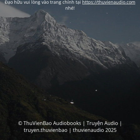
Đạo hữu vui lòng vào trang chính tại
https://thuvienaudio.com
nhé!
© ThuVienBao Audiobooks | Truyện Audio |
truyen.thuvienbao | thuvienaudio 2025