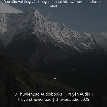
Đạo hữu vui lòng vào trang chính tại
https://thuvienaudio.com
nhé!
© ThuVienBao Audiobooks | Truyện Audio |
truyen.thuvienbao | thuvienaudio 2025