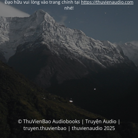
Đạo hữu vui lòng vào trang chính tại
https://thuvienaudio.com
nhé!
© ThuVienBao Audiobooks | Truyện Audio |
truyen.thuvienbao | thuvienaudio 2025