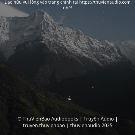
Đạo hữu vui lòng vào trang chính tại
https://thuvienaudio.com
nhé!
© ThuVienBao Audiobooks | Truyện Audio |
truyen.thuvienbao | thuvienaudio 2025