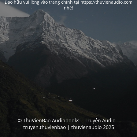
Đạo hữu vui lòng vào trang chính tại
https://thuvienaudio.com
nhé!
© ThuVienBao Audiobooks | Truyện Audio |
truyen.thuvienbao | thuvienaudio 2025