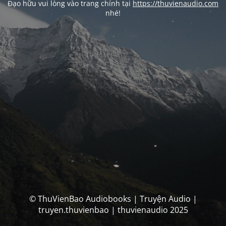
Đạo hữu vui lòng vào trang chính tại
https://thuvienaudio.com
nhé!
© ThuVienBao Audiobooks | Truyện Audio |
truyen.thuvienbao | thuvienaudio 2025