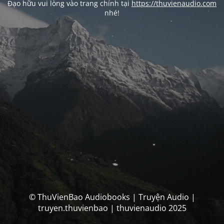
Đạo hữu vui lòng vào trang chính tại
https://thuvienaudio.com
nhé!
© ThuVienBao Audiobooks | Truyện Audio |
truyen.thuvienbao | thuvienaudio 2025