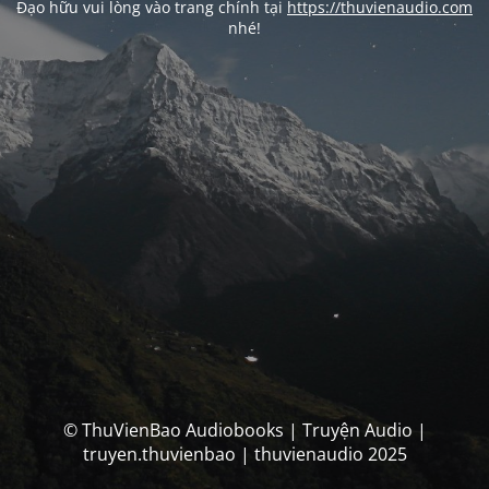
Đạo hữu vui lòng vào trang chính tại
https://thuvienaudio.com
nhé!
© ThuVienBao Audiobooks | Truyện Audio |
truyen.thuvienbao | thuvienaudio 2025