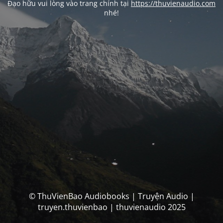
Đạo hữu vui lòng vào trang chính tại
https://thuvienaudio.com
nhé!
© ThuVienBao Audiobooks | Truyện Audio |
truyen.thuvienbao | thuvienaudio 2025