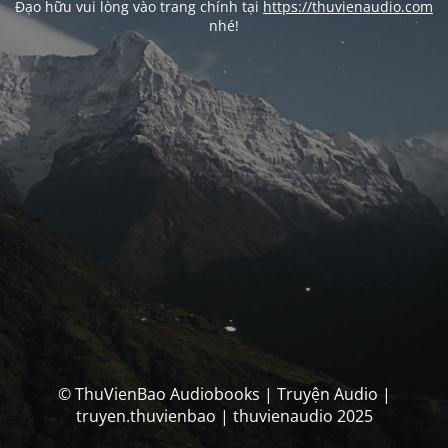
Đạo hữu vui lòng vào trang chính tại
https://thuvienaudio.com
nhé!
© ThuVienBao Audiobooks | Truyện Audio |
truyen.thuvienbao | thuvienaudio 2025