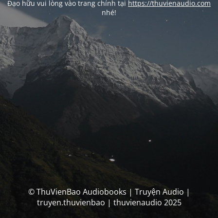
Đạo hữu vui lòng vào trang chính tại
https://thuvienaudio.com
nhé!
© ThuVienBao Audiobooks | Truyện Audio |
truyen.thuvienbao | thuvienaudio 2025