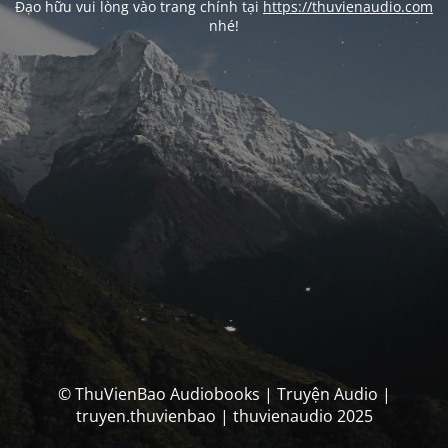
Đạo hữu vui lòng vào trang chính tại
https://thuvienaudio.com
nhé!
© ThuVienBao Audiobooks | Truyện Audio |
truyen.thuvienbao | thuvienaudio 2025