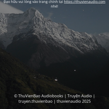
Đạo hữu vui lòng vào trang chính tại
https://thuvienaudio.com
nhé!
© ThuVienBao Audiobooks | Truyện Audio |
truyen.thuvienbao | thuvienaudio 2025