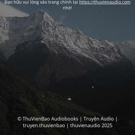
Đạo hữu vui lòng vào trang chính tại
https://thuvienaudio.com
nhé!
© ThuVienBao Audiobooks | Truyện Audio |
truyen.thuvienbao | thuvienaudio 2025