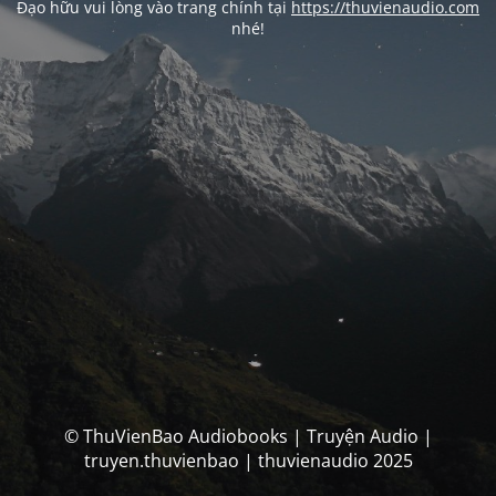
Đạo hữu vui lòng vào trang chính tại
https://thuvienaudio.com
nhé!
© ThuVienBao Audiobooks | Truyện Audio |
truyen.thuvienbao | thuvienaudio 2025