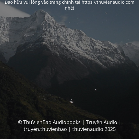
Đạo hữu vui lòng vào trang chính tại
https://thuvienaudio.com
nhé!
© ThuVienBao Audiobooks | Truyện Audio |
truyen.thuvienbao | thuvienaudio 2025