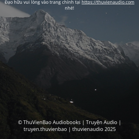
Đạo hữu vui lòng vào trang chính tại
https://thuvienaudio.com
nhé!
© ThuVienBao Audiobooks | Truyện Audio |
truyen.thuvienbao | thuvienaudio 2025