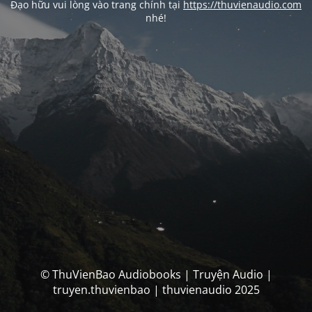
Đạo hữu vui lòng vào trang chính tại
https://thuvienaudio.com
nhé!
© ThuVienBao Audiobooks | Truyện Audio |
truyen.thuvienbao | thuvienaudio 2025