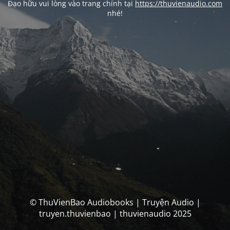
Đạo hữu vui lòng vào trang chính tại
https://thuvienaudio.com
nhé!
© ThuVienBao Audiobooks | Truyện Audio |
truyen.thuvienbao | thuvienaudio 2025