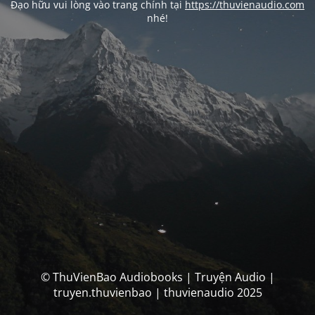
Đạo hữu vui lòng vào trang chính tại
https://thuvienaudio.com
nhé!
© ThuVienBao Audiobooks | Truyện Audio |
truyen.thuvienbao | thuvienaudio 2025