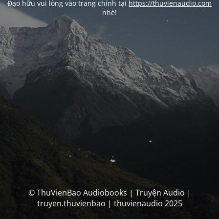
Đạo hữu vui lòng vào trang chính tại
https://thuvienaudio.com
nhé!
© ThuVienBao Audiobooks | Truyện Audio |
truyen.thuvienbao | thuvienaudio 2025