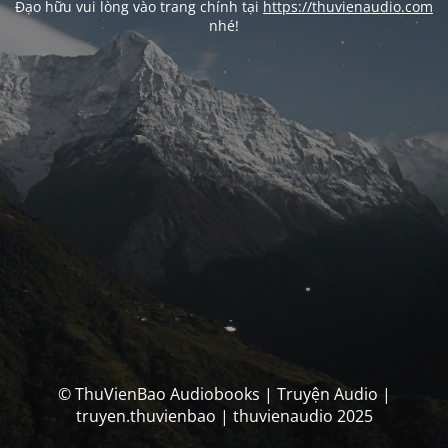
Đạo hữu vui lòng vào trang chính tại
https://thuvienaudio.com
nhé!
© ThuVienBao Audiobooks | Truyện Audio |
truyen.thuvienbao | thuvienaudio 2025