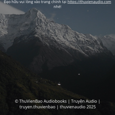
Đạo hữu vui lòng vào trang chính tại
https://thuvienaudio.com
nhé!
© ThuVienBao Audiobooks | Truyện Audio |
truyen.thuvienbao | thuvienaudio 2025