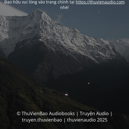
Đạo hữu vui lòng vào trang chính tại
https://thuvienaudio.com
nhé!
© ThuVienBao Audiobooks | Truyện Audio |
truyen.thuvienbao | thuvienaudio 2025