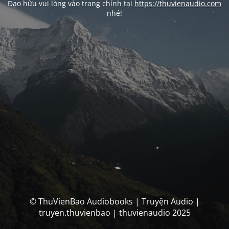
Đạo hữu vui lòng vào trang chính tại
https://thuvienaudio.com
nhé!
© ThuVienBao Audiobooks | Truyện Audio |
truyen.thuvienbao | thuvienaudio 2025