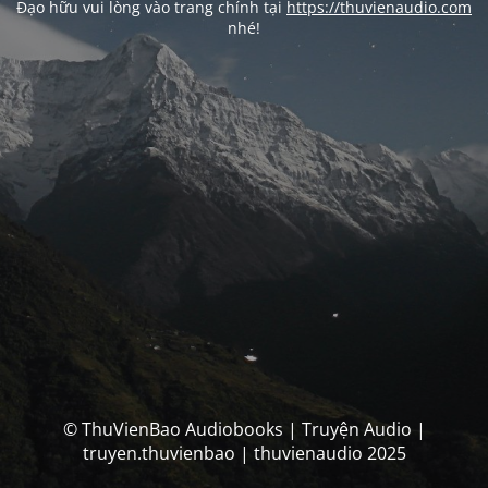
Đạo hữu vui lòng vào trang chính tại
https://thuvienaudio.com
nhé!
© ThuVienBao Audiobooks | Truyện Audio |
truyen.thuvienbao | thuvienaudio 2025