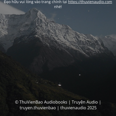
Đạo hữu vui lòng vào trang chính tại
https://thuvienaudio.com
nhé!
© ThuVienBao Audiobooks | Truyện Audio |
truyen.thuvienbao | thuvienaudio 2025