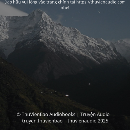
Đạo hữu vui lòng vào trang chính tại
https://thuvienaudio.com
nhé!
© ThuVienBao Audiobooks | Truyện Audio |
truyen.thuvienbao | thuvienaudio 2025