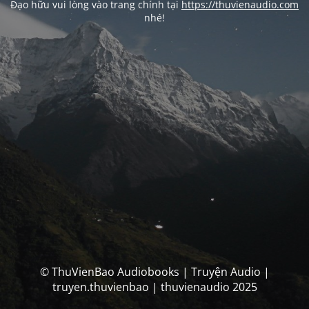
Đạo hữu vui lòng vào trang chính tại
https://thuvienaudio.com
nhé!
© ThuVienBao Audiobooks | Truyện Audio |
truyen.thuvienbao | thuvienaudio 2025