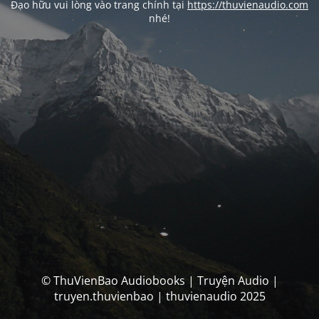
Đạo hữu vui lòng vào trang chính tại
https://thuvienaudio.com
nhé!
© ThuVienBao Audiobooks | Truyện Audio |
truyen.thuvienbao | thuvienaudio 2025