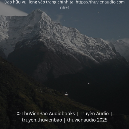
Đạo hữu vui lòng vào trang chính tại
https://thuvienaudio.com
nhé!
© ThuVienBao Audiobooks | Truyện Audio |
truyen.thuvienbao | thuvienaudio 2025