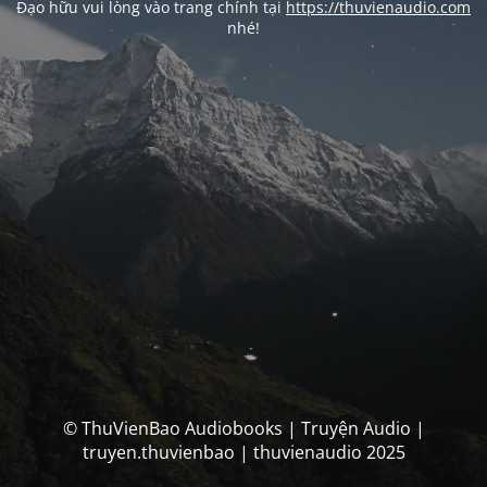
Đạo hữu vui lòng vào trang chính tại
https://thuvienaudio.com
nhé!
© ThuVienBao Audiobooks | Truyện Audio |
truyen.thuvienbao | thuvienaudio 2025