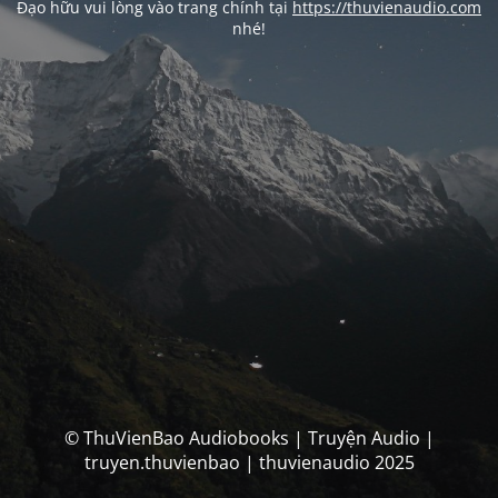
Đạo hữu vui lòng vào trang chính tại
https://thuvienaudio.com
nhé!
© ThuVienBao Audiobooks | Truyện Audio |
truyen.thuvienbao | thuvienaudio 2025