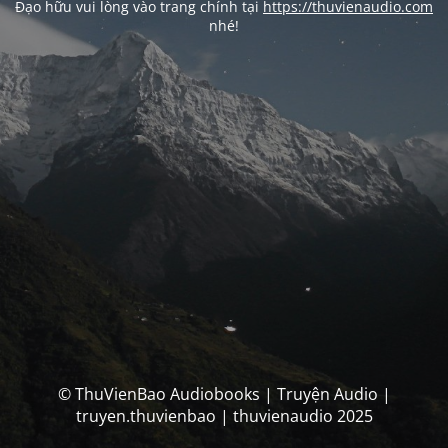
Đạo hữu vui lòng vào trang chính tại
https://thuvienaudio.com
nhé!
© ThuVienBao Audiobooks | Truyện Audio |
truyen.thuvienbao | thuvienaudio 2025