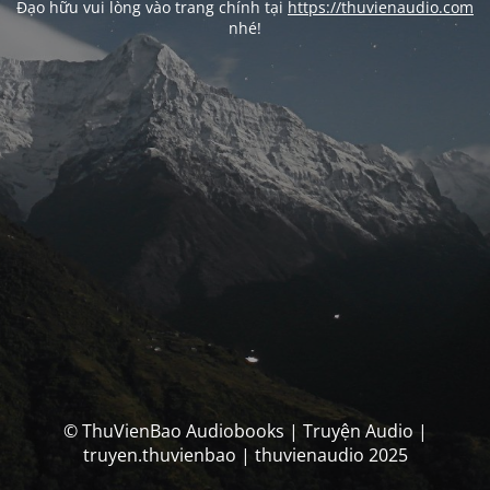
Đạo hữu vui lòng vào trang chính tại
https://thuvienaudio.com
nhé!
© ThuVienBao Audiobooks | Truyện Audio |
truyen.thuvienbao | thuvienaudio 2025