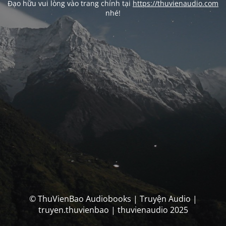
Đạo hữu vui lòng vào trang chính tại
https://thuvienaudio.com
nhé!
© ThuVienBao Audiobooks | Truyện Audio |
truyen.thuvienbao | thuvienaudio 2025