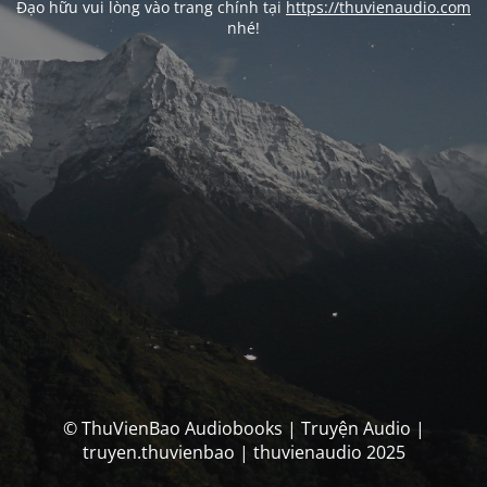
Đạo hữu vui lòng vào trang chính tại
https://thuvienaudio.com
nhé!
© ThuVienBao Audiobooks | Truyện Audio |
truyen.thuvienbao | thuvienaudio 2025