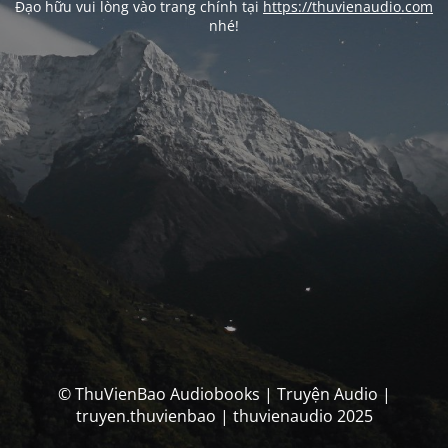
Đạo hữu vui lòng vào trang chính tại
https://thuvienaudio.com
nhé!
© ThuVienBao Audiobooks | Truyện Audio |
truyen.thuvienbao | thuvienaudio 2025