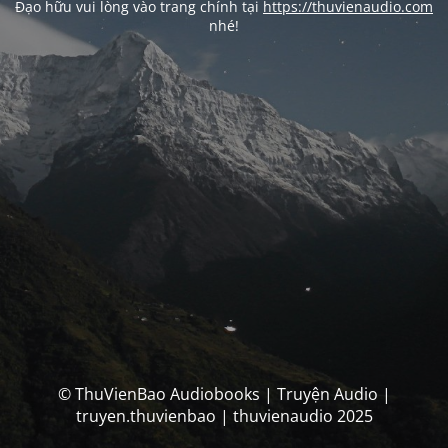
Đạo hữu vui lòng vào trang chính tại
https://thuvienaudio.com
nhé!
© ThuVienBao Audiobooks | Truyện Audio |
truyen.thuvienbao | thuvienaudio 2025