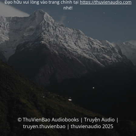
Đạo hữu vui lòng vào trang chính tại
https://thuvienaudio.com
nhé!
© ThuVienBao Audiobooks | Truyện Audio |
truyen.thuvienbao | thuvienaudio 2025