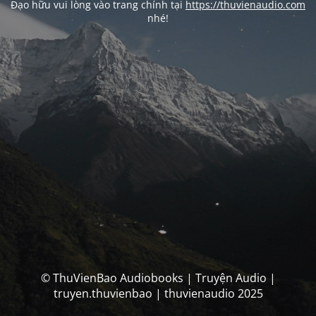
Đạo hữu vui lòng vào trang chính tại
https://thuvienaudio.com
nhé!
© ThuVienBao Audiobooks | Truyện Audio |
truyen.thuvienbao | thuvienaudio 2025