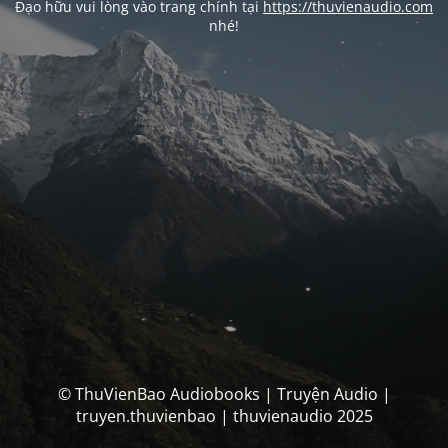
Đạo hữu vui lòng vào trang chính tại
https://thuvienaudio.com
nhé!
© ThuVienBao Audiobooks | Truyện Audio |
truyen.thuvienbao | thuvienaudio 2025