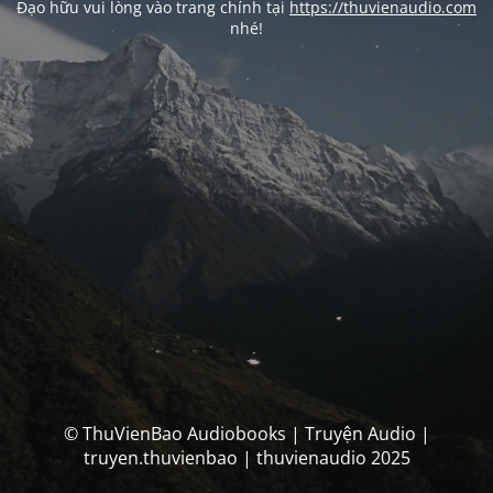
Đạo hữu vui lòng vào trang chính tại
https://thuvienaudio.com
nhé!
© ThuVienBao Audiobooks | Truyện Audio |
truyen.thuvienbao | thuvienaudio 2025