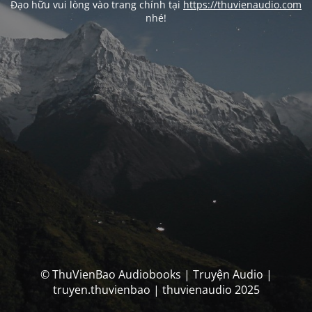
Đạo hữu vui lòng vào trang chính tại
https://thuvienaudio.com
nhé!
© ThuVienBao Audiobooks | Truyện Audio |
truyen.thuvienbao | thuvienaudio 2025