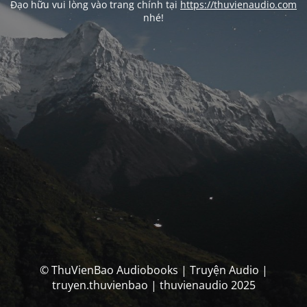
Đạo hữu vui lòng vào trang chính tại
https://thuvienaudio.com
nhé!
© ThuVienBao Audiobooks | Truyện Audio |
truyen.thuvienbao | thuvienaudio 2025