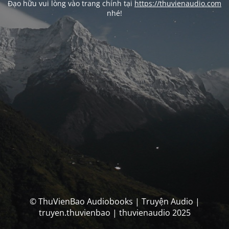
Đạo hữu vui lòng vào trang chính tại
https://thuvienaudio.com
nhé!
© ThuVienBao Audiobooks | Truyện Audio |
truyen.thuvienbao | thuvienaudio 2025