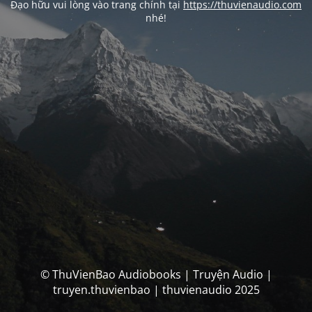
Đạo hữu vui lòng vào trang chính tại
https://thuvienaudio.com
nhé!
© ThuVienBao Audiobooks | Truyện Audio |
truyen.thuvienbao | thuvienaudio 2025