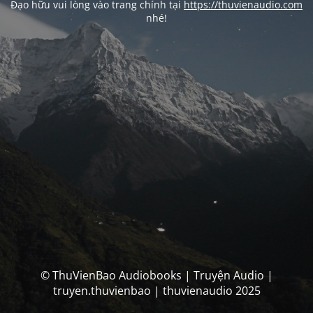
Đạo hữu vui lòng vào trang chính tại
https://thuvienaudio.com
nhé!
© ThuVienBao Audiobooks | Truyện Audio |
truyen.thuvienbao | thuvienaudio 2025