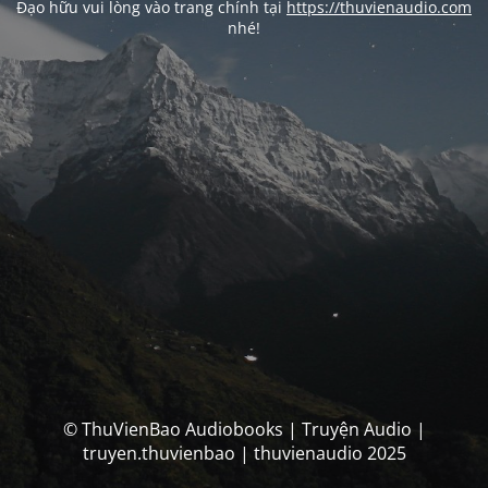
Đạo hữu vui lòng vào trang chính tại
https://thuvienaudio.com
nhé!
© ThuVienBao Audiobooks | Truyện Audio |
truyen.thuvienbao | thuvienaudio 2025