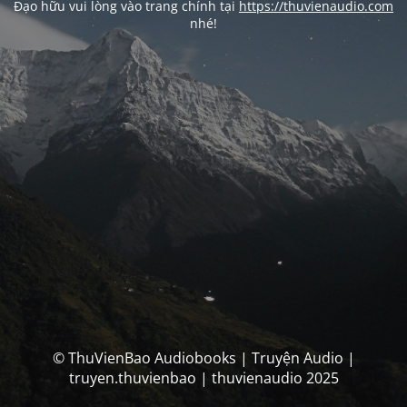
Đạo hữu vui lòng vào trang chính tại
https://thuvienaudio.com
nhé!
© ThuVienBao Audiobooks | Truyện Audio |
truyen.thuvienbao | thuvienaudio 2025